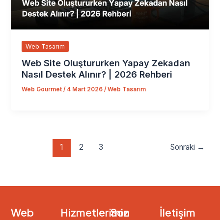
Web Tasarım
Web Site Oluştururken Yapay Zekadan
Nasıl Destek Alınır? | 2026 Rehberi
Web Gourmet
/
4 Mart 2026
/
Web Tasarım
1
2
3
Sonraki →
Web
Hizmetlerimiz
Son
İletişim