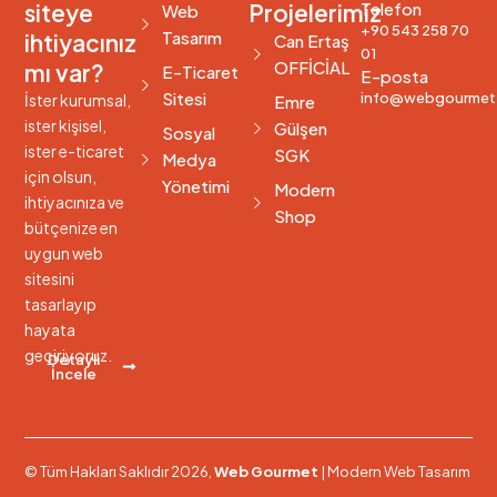
siteye
Projelerimiz
Telefon
Web
+90 543 258 70
Tasarım
ihtiyacınız
Can Ertaş
01
OFFİCİAL
mı var?
E-Ticaret
E-posta
Sitesi
info@webgourmet
İster kurumsal,
Emre
ister kişisel,
Gülşen
Sosyal
ister e-ticaret
SGK
Medya
için olsun,
Yönetimi
Modern
ihtiyacınıza ve
Shop
bütçenize en
uygun web
sitesini
tasarlayıp
hayata
geçiriyoruz.
Detaylı
İncele
© Tüm Hakları Saklıdır 2026,
Web Gourmet
| Modern Web Tasarım