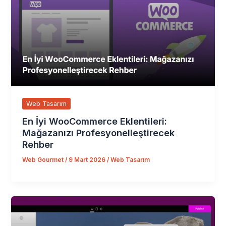
Web Tasarım
En İyi WooCommerce Eklentileri:
Mağazanızı Profesyonelleştirecek
Rehber
Web Gourmet
/
9 Mart 2026
/
Web Tasarım