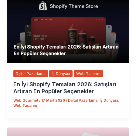
Dijital Pazarlama
İş Dünyası
Web Tasarım
En İyi Shopify Temaları 2026: Satışları
Artıran En Popüler Seçenekler
Web Gourmet
/
17 Mart 2026
/
Dijital Pazarlama
,
İş Dünyası
,
Web Tasarım