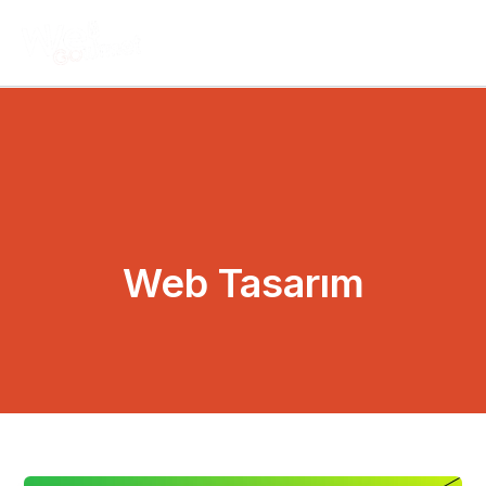
İçeriğe
atla
Web Tasarım