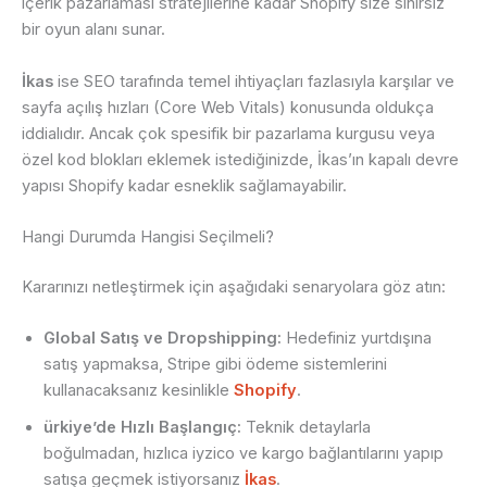
içerik pazarlaması stratejilerine kadar Shopify size sınırsız
bir oyun alanı sunar.
İkas
ise SEO tarafında temel ihtiyaçları fazlasıyla karşılar ve
sayfa açılış hızları (Core Web Vitals) konusunda oldukça
iddialıdır. Ancak çok spesifik bir pazarlama kurgusu veya
özel kod blokları eklemek istediğinizde, İkas’ın kapalı devre
yapısı Shopify kadar esneklik sağlamayabilir.
Hangi Durumda Hangisi Seçilmeli?
Kararınızı netleştirmek için aşağıdaki senaryolara göz atın:
Global Satış ve Dropshipping:
Hedefiniz yurtdışına
satış yapmaksa, Stripe gibi ödeme sistemlerini
kullanacaksanız kesinlikle
Shopify
.
ürkiye’de Hızlı Başlangıç:
Teknik detaylarla
boğulmadan, hızlıca iyzico ve kargo bağlantılarını yapıp
satışa geçmek istiyorsanız
İkas
.