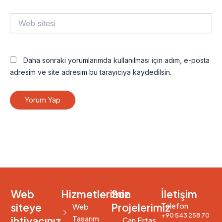
Web
sitesi
Daha sonraki yorumlarımda kullanılması için adım, e-posta
adresim ve site adresim bu tarayıcıya kaydedilsin.
Web
Hizmetlerimiz
Son
İletişim
siteye
Projelerimiz
Telefon
Web
+90 543 258 70
Tasarım
ihtiyacınız
Can Ertaş