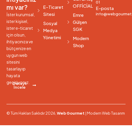
01
OFFİCİAL
mı var?
E-Ticaret
E-posta
Sitesi
info@webgourmet
İster kurumsal,
Emre
ister kişisel,
Gülşen
Sosyal
ister e-ticaret
SGK
Medya
için olsun,
Yönetimi
Modern
ihtiyacınıza ve
Shop
bütçenize en
uygun web
sitesini
tasarlayıp
hayata
geçiriyoruz.
Detaylı
İncele
© Tüm Hakları Saklıdır 2026,
Web Gourmet
| Modern Web Tasarım