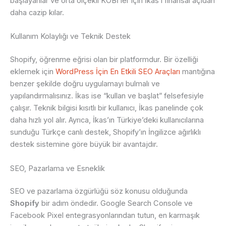
başlayanlar ve orta ölçekli KOBİ’ler için İkas’ı finansal açıdan
daha cazip kılar.
Kullanım Kolaylığı ve Teknik Destek
Shopify, öğrenme eğrisi olan bir platformdur. Bir özelliği
eklemek için
WordPress İçin En Etkili SEO Araçları
mantığına
benzer şekilde doğru uygulamayı bulmalı ve
yapılandırmalısınız. İkas ise “kullan ve başlat” felsefesiyle
çalışır. Teknik bilgisi kısıtlı bir kullanıcı, İkas panelinde çok
daha hızlı yol alır. Ayrıca, İkas’ın Türkiye’deki kullanıcılarına
sunduğu Türkçe canlı destek, Shopify’ın İngilizce ağırlıklı
destek sistemine göre büyük bir avantajdır.
SEO, Pazarlama ve Esneklik
SEO ve pazarlama özgürlüğü söz konusu olduğunda
Shopify
bir adım öndedir. Google Search Console ve
Facebook Pixel entegrasyonlarından tutun, en karmaşık