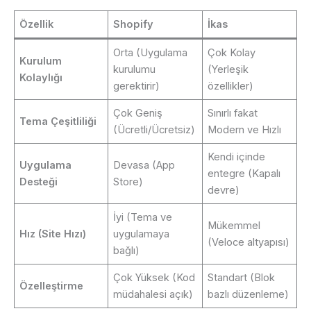
Özellik
Shopify
İkas
Orta (Uygulama
Çok Kolay
Kurulum
kurulumu
(Yerleşik
Kolaylığı
gerektirir)
özellikler)
Çok Geniş
Sınırlı fakat
Tema Çeşitliliği
(Ücretli/Ücretsiz)
Modern ve Hızlı
Kendi içinde
Uygulama
Devasa (App
entegre (Kapalı
Desteği
Store)
devre)
İyi (Tema ve
Mükemmel
Hız (Site Hızı)
uygulamaya
(Veloce altyapısı)
bağlı)
Çok Yüksek (Kod
Standart (Blok
Özelleştirme
müdahalesi açık)
bazlı düzenleme)